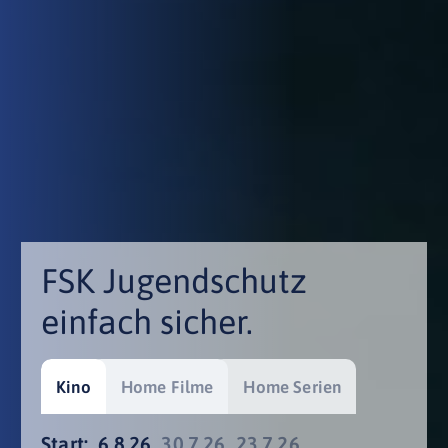
FSK Jugendschutz
einfach sicher.
Kino
Home Filme
Home Serien
Start:
6.8.26
30.7.26
23.7.26