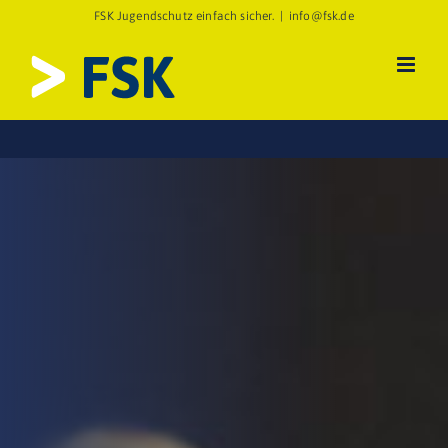
Zum
FSK Jugendschutz einfach sicher.
|
info@fsk.de
Inhalt
springen