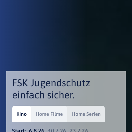
FSK Jugendschutz
einfach sicher.
Kino
Home Filme
Home Serien
Start:
6.8.26
30.7.26
23.7.26