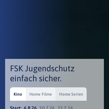
FSK Jugendschutz
einfach sicher.
Kino
Home Filme
Home Serien
Start:
6.8.26
30.7.26
23.7.26