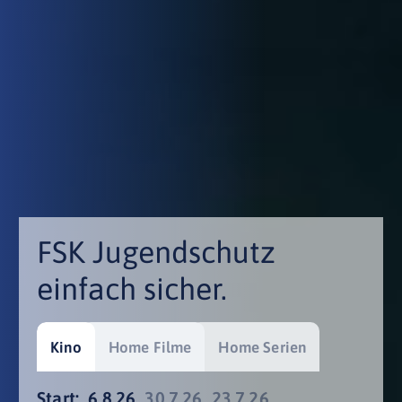
FSK Jugendschutz
einfach sicher.
Kino
Home Filme
Home Serien
Start:
6.8.26
30.7.26
23.7.26