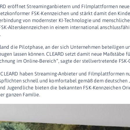
D eröffnet Streaminganbietern und Filmplattformen neue 
setzkonformer FSK-Kennzeichen und stärkt damit den Kinde
rbindung von modernster KI-Technologie und menschlicher
FSK-Alterskennzeichen in einem international anschlussfähi
.
land die Pilotphase, an der sich Unternehmen beteiligen un
zeugen lassen können. CLEARD setzt damit neue Maßstäbe fü
chnung im Online-Bereich“, sagte der stellvertretende FSK-
CLEARD haben Streaming-Anbieter und Filmplattformen nun
spflichten schnell und komfortabel gemäß dem deutschen 
r und Jugendliche bieten die bekannten FSK-Kennzeichen Ori
der ganzen Familie.