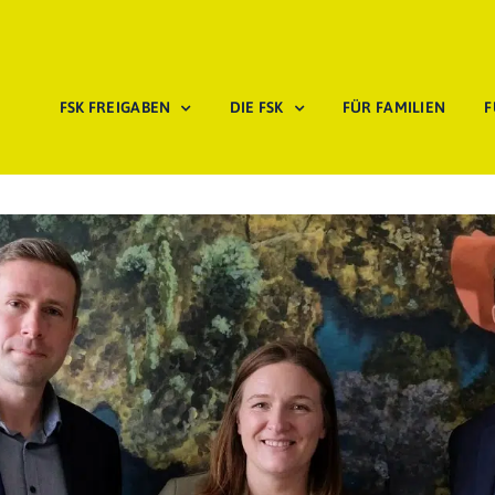
FSK FREIGABEN
DIE FSK
FÜR FAMILIEN
F
 Katharina Binz stärkt gemeinsam mit der FSK den Jugendmedienschutz und erkenn