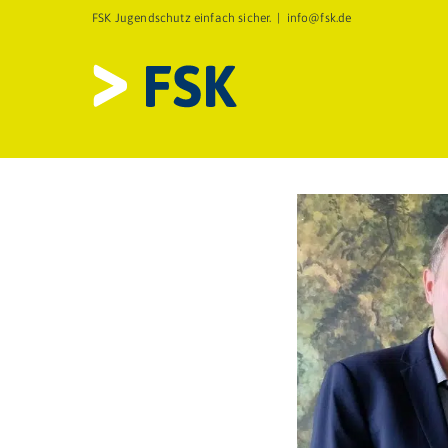
Zum
FSK Jugendschutz einfach sicher.
|
info@fsk.de
Inhalt
springen
Startseite
»
Jugendministerin
Zeige
grösseres
Bild