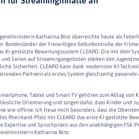
 für Streaminginhalte an
gendministerin Katharina Binz überreichte heute als feder
 Bundesländer der Freiwilligen Selbstkontrolle der Filmwi
s KI-gestützte Bewertungssystem CLEARD. Die mit dem Sys
e und Serien auf Streamingangeboten stärken den Jugendm
tliche Sicherheit. CLEARD kann dank modernster KI-Technol
tionalen Partnern als erstes System gleichzeitig passende 
Smartphone, Tablet und Smart-TV gehören zum Alltag von K
ässliche Orientierung und sorgen dafür, dass Kinder und J
ine wie offline. Ich freue mich besonders, dass die Obers
des Rheinland-Pfalz mit CLEARD das erste KI-gestützte Bew
ie Expertise und Spruchpraxis aus den unabhängigen FSK-Pr
endministerin Katharina Binz.