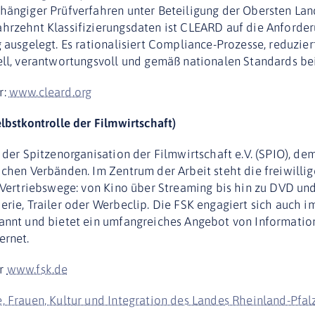
bhängiger Prüfverfahren unter Beteiligung der Obersten L
ahrzehnt Klassifizierungsdaten ist CLEARD auf die Anforde
 ausgelegt. Es rationalisiert Compliance-Prozesse, reduzier
nell, verantwortungsvoll und gemäß nationalen Standards
r:
www.cleard.org
elbstkontrolle der Filmwirtschaft)
g der Spitzenorganisation der Filmwirtschaft e.V. (SPIO), 
ichen Verbänden. Im Zentrum der Arbeit steht die freiwilli
e Vertriebswege: von Kino über Streaming bis hin zu DVD un
erie, Trailer oder Werbeclip. Die FSK engagiert sich auch im
kannt und bietet ein umfangreiches Angebot von Informatio
ernet.
er
www.fsk.de
e, Frauen, Kultur und Integration des Landes Rheinland-Pfal