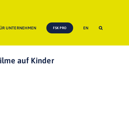
ÜR UNTERNEHMEN
EN
FSK PRO
dienkompetenz und Jugendschutz II  Wie wirken Filme auf Kinder
ilme auf Kinder