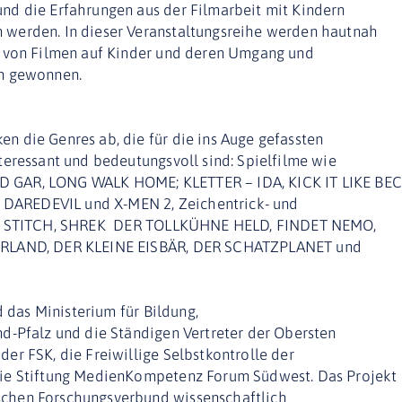
d die Erfahrungen aus der Filmarbeit mit Kindern
werden. In dieser Veranstaltungsreihe werden hautnah
g von Filmen auf Kinder und deren Umgang und
n gewonnen.
 die Genres ab, die für die ins Auge gefassten
eressant und bedeutungsvoll sind: Spielfilme wie
 GAR, LONG WALK HOME; KLETTER – IDA, KICK IT LIKE B
e DAREDEVIL und X-MEN 2, Zeichentrick- und
& STITCH, SHREK  DER TOLLKÜHNE HELD, FINDET NEMO,
RLAND, DER KLEINE EISBÄR, DER SCHATZPLANET und
d das Ministerium für Bildung,
d-Pfalz und die Ständigen Vertreter der Obersten
r FSK, die Freiwillige Selbstkontrolle der
ie Stiftung MedienKompetenz Forum Südwest. Das Projekt
hen Forschungsverbund wissenschaftlich