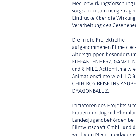
Medienwirkungsforschung un
sorgsam zusammengetragen 
Eindrücke über die Wirkun
Verarbeitung des Gesehene
Die in die Projektreihe
aufgenommenen Filme decken
Altersgruppen besonders int
ELEFANTENHERZ, GANZ UND
und 8 MILE, Actionfilme wi
Animationsfilme wie LILO 
CHIHIROS REISE INS ZAUBE
DRAGONBALL Z.
Initiatoren des Projekts sin
Frauen und Jugend Rheinlan
Landesjugendbehörden bei de
Filmwirtschaft GmbH und d
wird vom Medienpädagogisc