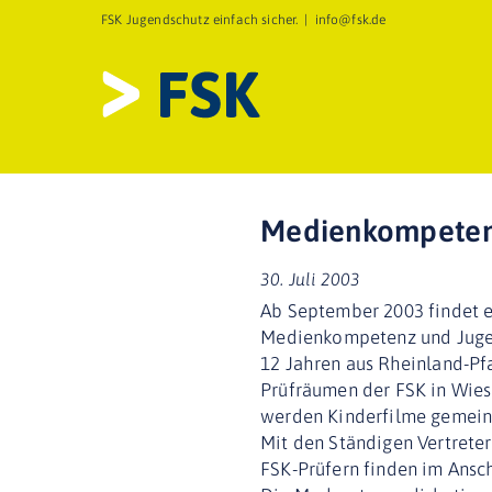
Zum
FSK Jugendschutz einfach sicher.
|
info@fsk.de
Inhalt
springen
Medienkompetenz 
30. Juli 2003
Ab September 2003 findet e
Medienkompetenz und Jugen
12 Jahren aus Rheinland-Pf
Prüfräumen der FSK in Wie
werden Kinderfilme gemein
Mit den Ständigen Vertrete
FSK-Prüfern finden im Ansch