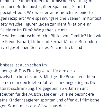
 mit den Kindern über die filmische Erzählung, die
guren und Rollenmuster; über Spannung, Schnitte,
pecial Effects. Wie werden actionreich inszenierte ,
olgen rezipiert? Wie spannungsreiche Szenen im Kontext
itet? Welche Figuren laden zur Identifikation ein?
uf Helden im Film? Wie gehen sie mit
e wirken unterschiedliche Bilder von Familie? Und wie
e Freundschaft, Liebe und Sexualität um? Besondere
vielgesehenen Genre des Zeichentrick- und
bnisses ist auch schon im
uer groß. Das Einstiegsalter für den ersten
nzwischen bereits auf 3-Jährige; die Besucherzahlen
men sind in den letzten Jahren stark angestiegen. Die
ltersbeschränkung, freigegeben ab 6 Jahren und
bedeuten für die Ausschüsse der FSK eine besondere
eine Kinder reagieren spontan und offen auf filmische
gen. Somit muss das Wissen aus der