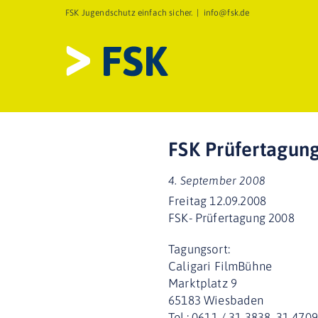
Zum
FSK Jugendschutz einfach sicher.
|
info@fsk.de
Inhalt
springen
FSK Prüfertagun
4. September 2008
Freitag 12.09.2008
FSK- Prüfertagung 2008
Tagungsort:
Caligari FilmBühne
Marktplatz 9
65183 Wiesbaden
Tel.: 0611 / 31-3838, 31-4709