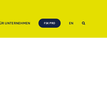
ÜR UNTERNEHMEN
EN
FSK PRO
Startseite
»
FSK Prüfertagung 2008