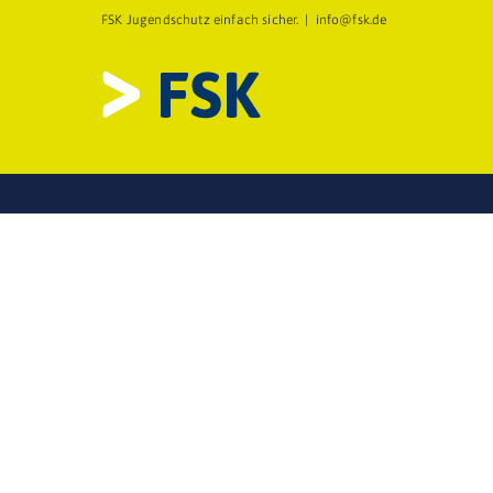
Zum
FSK Jugendschutz einfach sicher.
|
info@fsk.de
Inhalt
springen