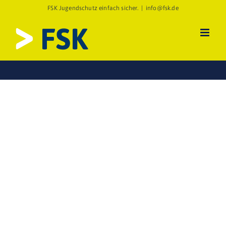
Zum
FSK Jugendschutz einfach sicher.
|
info@fsk.de
Inhalt
springen