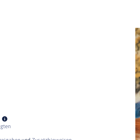
igten
freigaben
und
Zusatzhinweisen