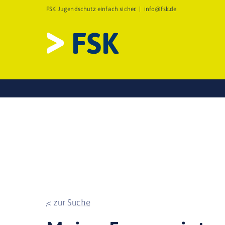
Zum
FSK Jugendschutz einfach sicher.
|
info@fsk.de
Inhalt
springen
< zur Suche