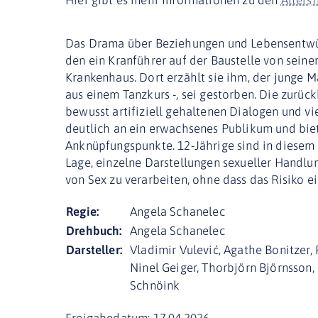
Das Drama über Beziehungen und Lebensentwür
den ein Kranführer auf der Baustelle von seiner
Krankenhaus. Dort erzählt sie ihm, der junge M
aus einem Tanzkurs -, sei gestorben. Die zurüc
bewusst artifiziell gehaltenen Dialogen und vi
deutlich an ein erwachsenes Publikum und bie
Anknüpfungspunkte. 12-Jährige sind in diesem s
Lage, einzelne Darstellungen sexueller Handlu
von Sex zu verarbeiten, ohne dass das Risiko e
Regie:
Angela Schanelec
Drehbuch:
Angela Schanelec
Darsteller:
Vladimir Vulević, Agathe Bonitzer,
Ninel Geiger, Thorbjörn Björnsson,
Schnöink
Freigabedatum: 17.04.2026