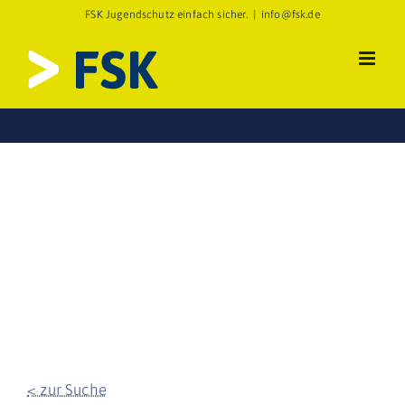
Zum
FSK Jugendschutz einfach sicher.
|
info@fsk.de
Inhalt
springen
< zur Suche