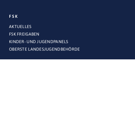
FSK
AKTUELLES
FSK FREIGABEN
KINDER- UND JUGENDPANELS
OBERSTE LANDESJUGENDBEHÖRDE
THEMEN
FÜR FAMILIEN
FÜR UNTERNEHMEN
FSK.ONLINE
BESCHWERDESTELLE FSK.ONLINE
FAQS – HÄUFIG GESTELLTE FRAGEN
RECHTLICHES