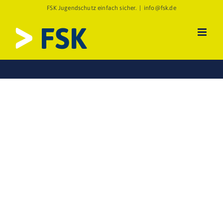
Zum
FSK Jugendschutz einfach sicher.
|
info@fsk.de
Inhalt
springen