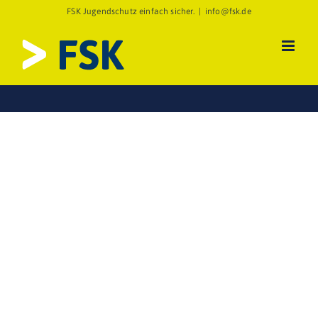
Zum
FSK Jugendschutz einfach sicher.
|
info@fsk.de
Inhalt
springen