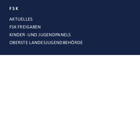
FSK
AKTUELLES
FSK FREIGABEN
KINDER- UND JUGENDPANELS
OBERSTE LANDESJUGENDBEHÖRDE
THEMEN
FÜR FAMILIEN
FÜR UNTERNEHMEN
FSK.ONLINE
BESCHWERDESTELLE FSK.ONLINE
FAQS – HÄUFIG GESTELLTE FRAGEN
RECHTLICHES