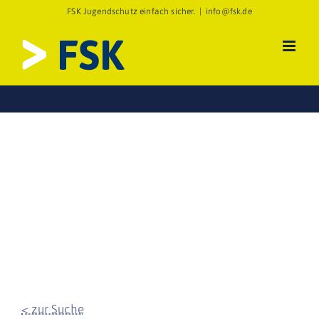
Zum
FSK Jugendschutz einfach sicher.
|
info@fsk.de
Inhalt
springen
< zur Suche