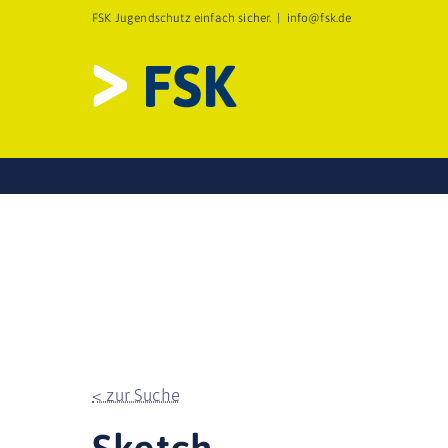
Zum
FSK Jugendschutz einfach sicher.
|
info@fsk.de
Inhalt
springen
< zur Suche