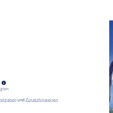
igten
freigaben
und
Zusatzhinweisen