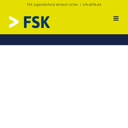
Zum
FSK Jugendschutz einfach sicher.
|
info@fsk.de
Inhalt
springen