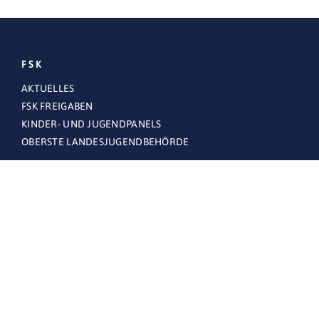
FSK
AKTUELLES
FSK FREIGABEN
KINDER- UND JUGENDPANELS
OBERSTE LANDESJUGENDBEHÖRDE
THEMEN
FÜR FAMILIEN
FÜR UNTERNEHMEN
FSK.ONLINE
BESCHWERDESTELLE FSK.ONLINE
FAQS – HÄUFIG GESTELLTE FRAGEN