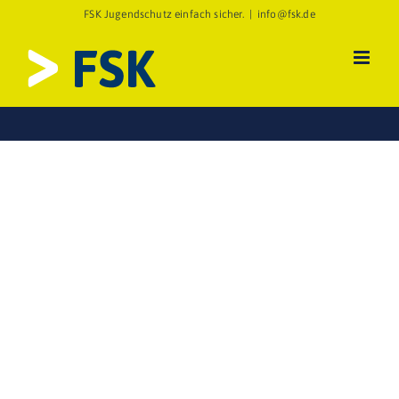
Zum
FSK Jugendschutz einfach sicher.
|
info@fsk.de
Inhalt
springen