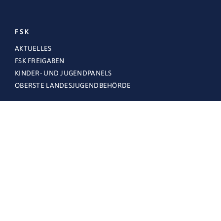
FSK
AKTUELLES
FSK FREIGABEN
KINDER- UND JUGENDPANELS
OBERSTE LANDESJUGENDBEHÖRDE
THEMEN
FÜR FAMILIEN
FÜR UNTERNEHMEN
FSK.ONLINE
BESCHWERDESTELLE FSK.ONLINE
FAQS – HÄUFIG GESTELLTE FRAGEN