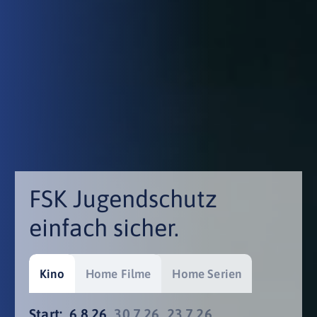
FSK Jugendschutz
einfach sicher.
Kino
Home Filme
Home Serien
Start:
6.8.26
30.7.26
23.7.26