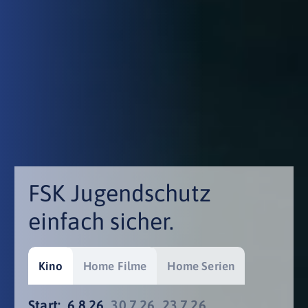
FSK Jugendschutz
einfach sicher.
Kino
Home Filme
Home Serien
Start:
6.8.26
30.7.26
23.7.26