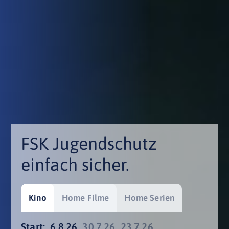
FSK Jugendschutz
einfach sicher.
Kino
Home Filme
Home Serien
Start:
6.8.26
30.7.26
23.7.26